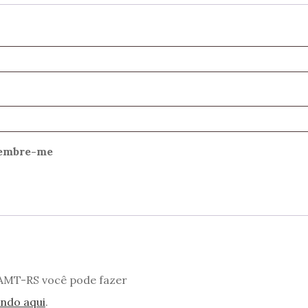
gatório
embre-me
 AMT-RS você pode fazer
ando aqui
.