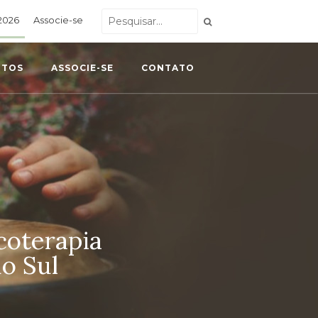
2026
Associe-se
NTOS
ASSOCIE-SE
CONTATO
coterapia
o Sul