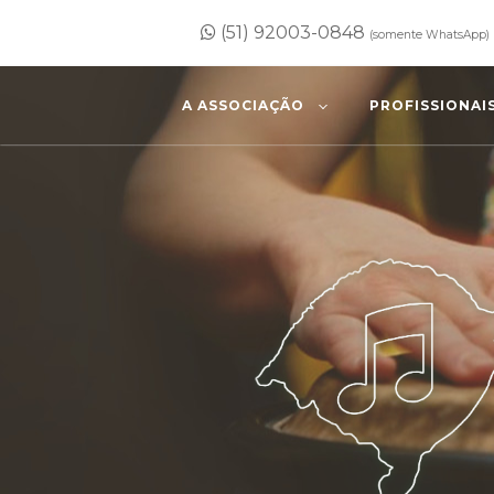
(51) 92003-0848
(somente WhatsApp)
A ASSOCIAÇÃO
PROFISSIONAI