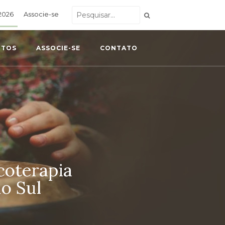
2026
Associe-se
NTOS
ASSOCIE-SE
CONTATO
coterapia
o Sul