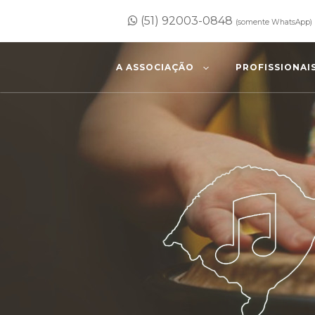
(51) 92003-0848
(somente WhatsApp)
A ASSOCIAÇÃO
PROFISSIONAI